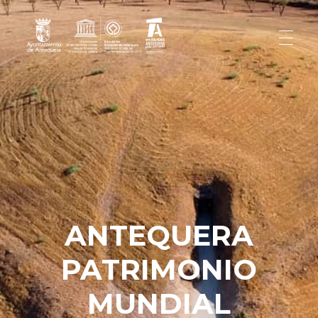
Antequera Patrimonio Mundial
Antequera patrimonio Unesco
ANTEQUERA
PATRIMONIO
MUNDIAL